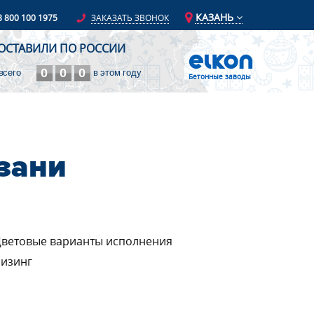
КАЗАНЬ
8 800 100 1975
ЗАКАЗАТЬ ЗВОНОК
ОСТАВИЛИ ПО РОССИИ
0
0
0
всего
в этом году
Бетонные заводы
зани
ветовые варианты исполнения
изинг