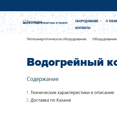
ОБОРУДОВАНИЕ
О THER
Тепло-и парогенераторы
в Казани
КОНТАКТЫ
Имя
*
Теплоэнергетическое оборудование
Оборудование
Водогрейный ко
Телефон
*
Организа
Имя
*
Организа
Имя
*
*
*
Содержание
E-mail
Технические характеристики и описание
Телеф
Доставка по Казани
Согласие на обработку
Телеф
персональных данных
Y