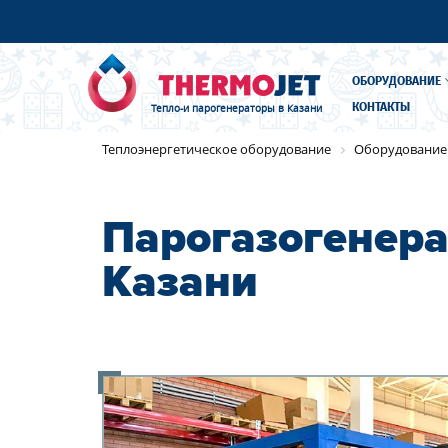
ОБОРУДОВАНИЕ
КОНТАКТЫ
Тепло-и парогенераторы
в Казани
Имя
*
Теплоэнергетическое оборудование
Оборудование
Парогазогенера
Телефон
*
Казани
Организа
Имя
*
Организа
Имя
*
*
*
E-mail
Телеф
Согласие на обработку
Телеф
персональных данных
Y