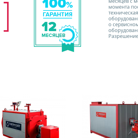
месяцев с м
момента по
техническа
оборудован
о сервисно
оборудовани
Разрешение