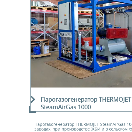
Согласие на получение
E-mail
E-mail
информационных
материалов.
Y
Я даю
персональ
Я даю 
политикой
персон
ЗАКАЗАТЬ
соотве
ОБОРУДОВАНИЕ
Я даю
информац
Я даю 
инфор
Парогазогенератор THERMOJET
ЗАКАЗА
SteamAirGas 1000
ЗАКАЗА
Парогазогенератор THERMOJET SteamAirGas 10
заводах, при производстве ЖБИ и в сельском х